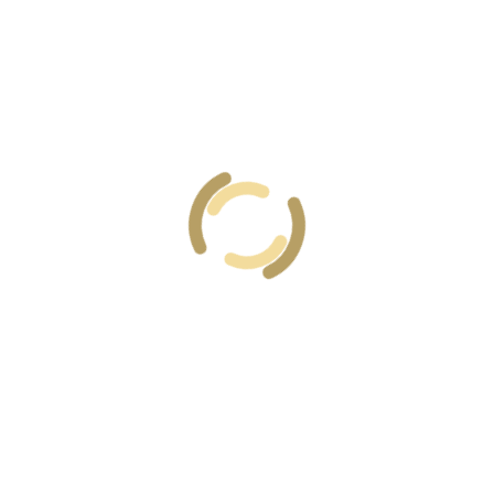
Telefon
Saç Kurutma Makinesi
Banyo ve WC
Ses Geçirmeyen Özel Dizaynlar
Çaymatik
Oda Servisi
DİĞER ODALARIMIZA BAKTINIZMI?
5040
TL
Standart Üç Kişilik Oda
GECELİK